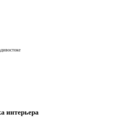
адивостоке
ка интерьера